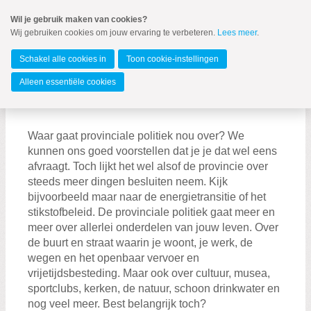
Spring
Wil je gebruik maken van cookies?
naar
Wij gebruiken cookies om jouw ervaring te verbeteren.
Lees meer
.
MENU
Spring
naar
Overijssel
de
Schakel alle cookies in
Toon cookie-instellingen
inhoud
Spring
Alleen essentiële cookies
naar
Programma 2023-2027
Provinciale politiek ... boeiend?!
het
hoofdmenu
Waar gaat provinciale politiek nou over? We
Programma 2023-2027
kunnen ons goed voorstellen dat je je dat wel eens
afvraagt. Toch lijkt het wel alsof de provincie over
Democratie in verandering
steeds meer dingen besluiten neem. Kijk
bijvoorbeeld maar naar de energietransitie of het
stikstofbeleid. De provinciale politiek gaat meer en
meer over allerlei onderdelen van jouw leven. Over
de buurt en straat waarin je woont, je werk, de
wegen en het openbaar vervoer en
Zoeken:
vrijetijdsbesteding. Maar ook over cultuur, musea,
Zoeken
sportclubs, kerken, de natuur, schoon drinkwater en
nog veel meer. Best belangrijk toch?