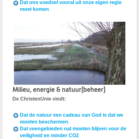
Dat ons voedsel vooral uit onze eigen regio
moet komen
Milieu, energie & natuur(beheer)
De ChristenUnie vindt:
Dat
de natuur een cadeau van God is dat we
moeten beschermen
Dat
veengebieden nat moeten blijven voor de
veiligheid en minder CO2