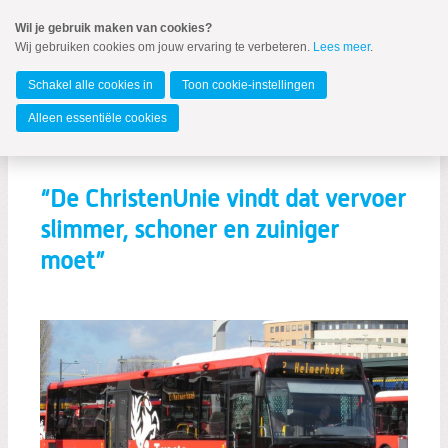
Spring
Wil je gebruik maken van cookies?
naar
Wij gebruiken cookies om jouw ervaring te verbeteren.
Lees meer
.
MENU
Spring
naar
Overijssel
de
Schakel alle cookies in
Toon cookie-instellingen
inhoud
Spring
Alleen essentiële cookies
naar
Vervoer slimmer schoner zuiniger
Vervoer slimmer schoner zuiniger
het
hoofdmenu
“De ChristenUnie vindt dat vervoer
Programma 2023-2027
slimmer, schoner en zuiniger
Democratie in verandering
moet”
Zoeken:
Zoeken