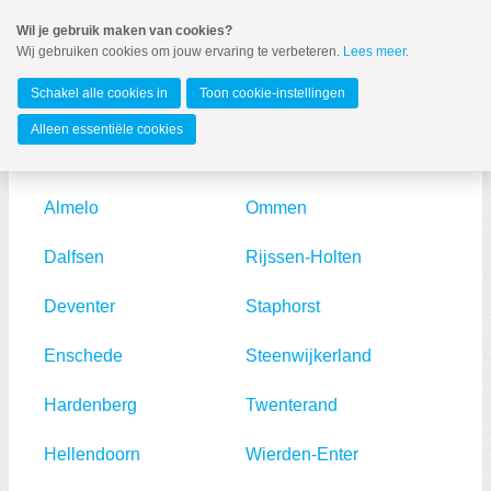
Spring
Wil je gebruik maken van cookies?
naar
Wij gebruiken cookies om jouw ervaring te verbeteren.
Lees meer
.
MENU
Spring
naar
Overijssel
de
Schakel alle cookies in
Toon cookie-instellingen
inhoud
Spring
Alleen essentiële cookies
naar
Klik op de naam om naar de lokale website te gaan.
Afdelingen
het
hoofdmenu
Almelo
Ommen
Dalfsen
Rijssen-Holten
Afdelingen
Deventer
Staphorst
Waterschappen
Perspectief jongeren
Enschede
Steenwijkerland
Bestuur
Hardenberg
Twenterand
Hellendoorn
Wierden-Enter