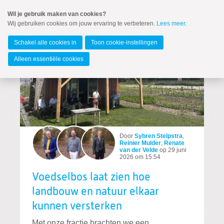
Spring
Wil je gebruik maken van cookies?
naar
Wij gebruiken cookies om jouw ervaring te verbeteren.
Lees meer
.
MENU
Spring
naar
Overijssel
de
Schakel alle cookies in
Toon cookie-instellingen
inhoud
Spring
Alleen essentiële cookies
naar
het
hoofdmenu
Door
Sybren Stelpstra
,
Reinier Mulder
,
Renate
van der Velde
op
29 juni
2026 om 15:54
Zoeken:
Zoeken
Voedselbos laat zien hoe
landbouw en natuur elkaar
kunnen versterken
Met onze fractie brachten we een