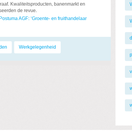
aaf. Kwaliteitsproducten, banenmarkt en
seerden de revue.
ostuma AGF: ‘Groente- en fruithandelaar
iden
,
Werkgelegenheid
p
v
w