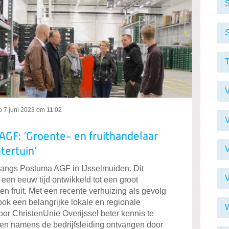
S
S
V
p
7 juni 2023 om 11:02
V
GF: ‘Groente- en fruithandelaar
tertuin’
langs Postuma AGF in IJsselmuiden. Dit
m een eeuw tijd ontwikkeld tot een groot
en fruit. Met een recente verhuizing als gevolg
ook een belangrijke lokale en regionale
r ChristenUnie Overijssel beter kennis te
n namens de bedrijfsleiding ontvangen door