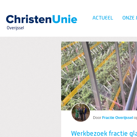
Spring
naar
Spring
ACTUEEL
ONZE
naar
de
Overijssel
inhoud
Spring
naar
het
Zoeken:
hoofdmenu
Berichten over IJss
Door
Fractie Overijssel
o
Werkbezoek fractie g