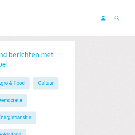
nd berichten met
bel
Agro & Food
Cultuur
Democratie
nergietransitie
elderland