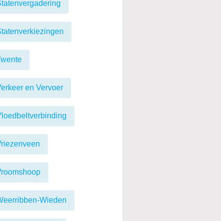
tatenvergadering
tatenverkiezingen
Twente
erkeer en Vervoer
loedbeltverbinding
Vriezenveen
Vroomshoop
Weerribben-Wieden