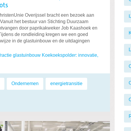
ots
ChristenUnie Overijssel bracht een bezoek aan
I
 Vanuit het bestuur van Stichting Duurzaam
tvangen door paprikakweker Job Kaashoek en
K
Tijdens de rondleiding kregen we een goed
wijze in de glastuinbouw en de uitdagingen
L
ractie glastuinbouw Koekoekspolder: innovatie,
,
Ondernemen
,
energietransitie
,
O