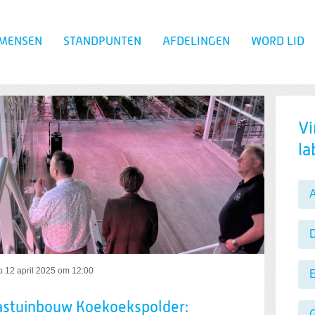
 MENSEN
STANDPUNTEN
AFDELINGEN
WORD LID
Zoeken
elmuiden
Vi
la
p
12 april 2025 om 12:00
E
lastuinbouw Koekoekspolder:
G