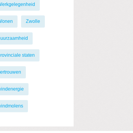
Werkgelegenheid
Wonen
Zwolle
duurzaamheid
rovinciale staten
ertrouwen
indenergie
windmolens