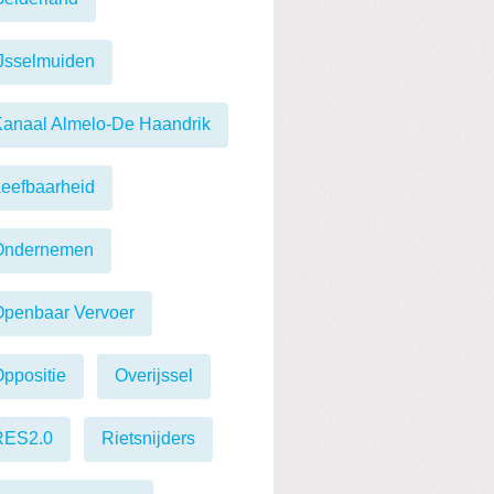
Jsselmuiden
anaal Almelo-De Haandrik
eefbaarheid
Ondernemen
Openbaar Vervoer
ppositie
Overijssel
RES2.0
Rietsnijders