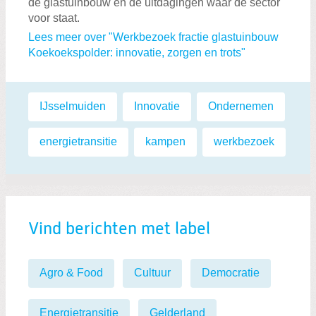
de glastuinbouw en de uitdagingen waar de sector
voor staat.
Lees meer over "Werkbezoek fractie glastuinbouw
Koekoekspolder: innovatie, zorgen en trots"
Labels:
IJsselmuiden
,
Innovatie
,
Ondernemen
,
energietransitie
,
kampen
,
werkbezoek
Vind berichten met label
Agro & Food
Cultuur
Democratie
Energietransitie
Gelderland