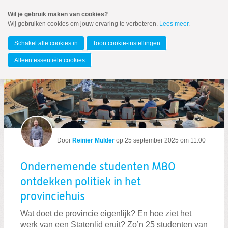
Spring
Wil je gebruik maken van cookies?
naar
Wij gebruiken cookies om jouw ervaring te verbeteren.
Lees meer
.
MENU
Spring
naar
Overijssel
de
Schakel alle cookies in
Toon cookie-instellingen
inhoud
Spring
Alleen essentiële cookies
naar
Berichten over Ondernemen
het
hoofdmenu
Door
Reinier Mulder
op
25 september 2025 om 11:00
Zoeken:
Ondernemende studenten MBO
Zoeken
ontdekken politiek in het
provinciehuis
Wat doet de provincie eigenlijk? En hoe ziet het
werk van een Statenlid eruit? Zo’n 25 studenten van