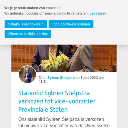
Spring
Wil je gebruik maken van cookies?
naar
Wij gebruiken cookies om jouw ervaring te verbeteren.
Lees meer
.
MENU
Spring
naar
Overijssel
de
Schakel alle cookies in
Toon cookie-instellingen
inhoud
Spring
Alleen essentiële cookies
naar
het
hoofdmenu
Door
Sybren Stelpstra
op
1 juni 2023 om
11:11
Zoeken:
Statenlid Sybren Stelpstra
Zoeken
verkozen tot vice-voorzitter
Provinciale Staten
Ons statenlid Sybren Stelpstra is verkozen
tot nieuwe vice-voorzitter van de Overijsselse