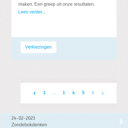
maken. Een greep uit onze resultaten.
Lees verder...
Labels:
Verkiezingen
1
...
3
4
5
6
24-02-2023
Zondebokdenken