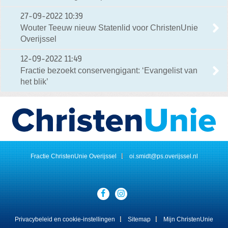
27-09-2022
10:39
Wouter Teeuw nieuw Statenlid voor ChristenUnie
Overijssel
12-09-2022
11:49
Fractie bezoekt conservengigant: ‘Evangelist van
het blik’
Actueel
Fractie ChristenUnie Overijssel
oi.smidt@ps.overijssel.nl
Visit
our
social
media
Privacybeleid en cookie-instellingen
Sitemap
Mijn ChristenUnie
pages: