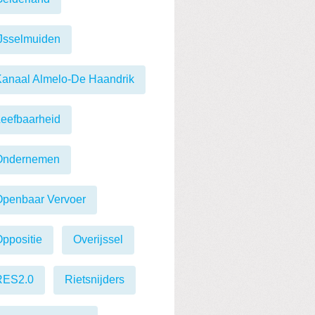
Jsselmuiden
anaal Almelo-De Haandrik
eefbaarheid
Ondernemen
Openbaar Vervoer
ppositie
Overijssel
RES2.0
Rietsnijders