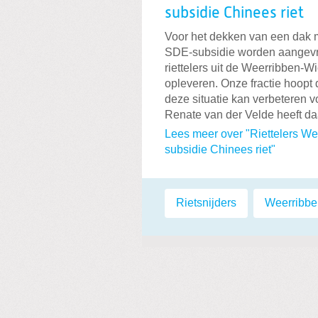
subsidie Chinees riet
Voor het dekken van een dak m
SDE-subsidie worden aangevraa
riettelers uit de Weerribben-
opleveren. Onze fractie hoopt
deze situatie kan verbeteren vo
Renate van der Velde heeft da
Lees meer over "Riettelers W
subsidie Chinees riet"
Labels:
Rietsnijders
,
Weerribb