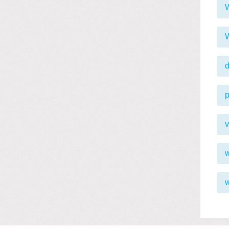
p
v
w