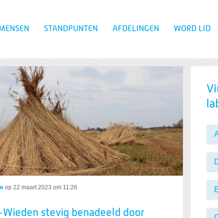
 MENSEN
STANDPUNTEN
AFDELINGEN
WORD LID
Zoeken
rribben-Wieden
Vi
la
de
op
22 maart 2023 om 11:26
E
-Wieden stevig benadeeld door
G