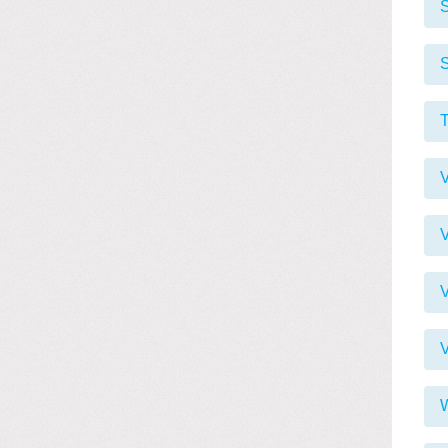
S
S
V
V