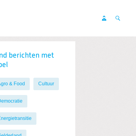
nd berichten met
bel
Agro & Food
Cultuur
Democratie
nergietransitie
elderland