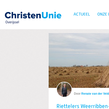
Spring
naar
Spring
ACTUEEL
ONZE
naar
de
Overijssel
inhoud
Spring
naar
het
Zoeken:
hoofdmenu
Berichten over Wee
Door
Renate van der Vel
Riettelers Weerribben