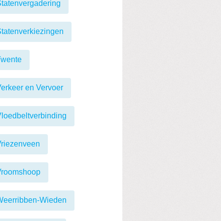
tatenvergadering
tatenverkiezingen
Twente
erkeer en Vervoer
loedbeltverbinding
Vriezenveen
Vroomshoop
Weerribben-Wieden