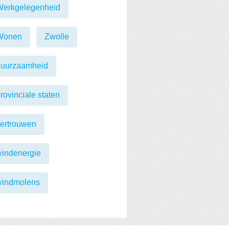
Werkgelegenheid
Wonen
Zwolle
duurzaamheid
rovinciale staten
ertrouwen
indenergie
windmolens