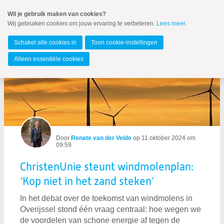
Spring
Wil je gebruik maken van cookies?
naar
Wij gebruiken cookies om jouw ervaring te verbeteren.
Lees meer
.
MENU
Spring
naar
Overijssel
de
Schakel alle cookies in
Toon cookie-instellingen
inhoud
Spring
Alleen essentiële cookies
naar
Berichten over toekomst
het
hoofdmenu
Door
Renate van der Velde
op
11 oktober 2024 om
09:59
Zoeken:
ChristenUnie steunt windmolenplan:
Zoeken
‘Kop niet in het zand steken’
In het debat over de toekomst van windmolens in
Overijssel stond één vraag centraal: hoe wegen we
de voordelen van schone energie af tegen de