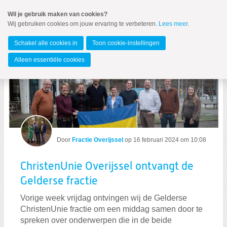
Spring
Wil je gebruik maken van cookies?
naar
Wij gebruiken cookies om jouw ervaring te verbeteren.
Lees meer
.
MENU
Spring
naar
Overijssel
de
Schakel alle cookies in
Toon cookie-instellingen
inhoud
Spring
Alleen essentiële cookies
naar
Berichten over Gelderland
het
hoofdmenu
Door
Fractie Overijssel
op
16 februari 2024 om 10:08
Zoeken:
ChristenUnie Overijssel ontvangt de
Zoeken
Gelderse fractie
Vorige week vrijdag ontvingen wij de Gelderse
ChristenUnie fractie om een middag samen door te
spreken over onderwerpen die in de beide