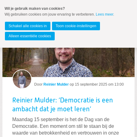
Spring
Wil je gebruik maken van cookies?
naar
Wij gebruiken cookies om jouw ervaring te verbeteren.
Lees meer
.
MENU
Spring
naar
Overijssel
de
Schakel alle cookies in
Toon cookie-instellingen
inhoud
Spring
Alleen essentiële cookies
naar
Berichten over samenleving
het
hoofdmenu
Door
Reinier Mulder
op
15 september 2025 om 13:00
Zoeken:
Reinier Mulder: ‘Democratie is een
Zoeken
ambacht dat je moet leren’
Maandag 15 september is het de Dag van de
Democratie. Een moment om stil te staan bij de
waarde van betrokkenheid en vertrouwen in onze