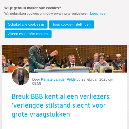
Spring
Wil je gebruik maken van cookies?
naar
Wij gebruiken cookies om jouw ervaring te verbeteren.
Lees meer
.
MENU
Spring
naar
Overijssel
de
Schakel alle cookies in
Toon cookie-instellingen
inhoud
Spring
Alleen essentiële cookies
naar
Breuk BBB kent alleen verliezers: ‘verl
het
hoofdmenu
Door
Renate van der Velde
op
28 februari 2025 om
09:58
Zoeken:
Breuk BBB kent alleen verliezers:
Zoeken
‘verlengde stilstand slecht voor
grote vraagstukken’