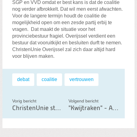
SGP en VVD omdat er best kans is dat de coalitie
nog verder afbrokkelt. Dat wil men eerst afwachten.
Voor de langere termijn houdt de coalitie de
mogelijkheid open om een zesde partij erbij te
vragen. Dat maakt de situatie voor het
provinciebestuur fragiel. Overijssel verdient een
bestuur dat vooruitkijkt en besluiten durft te nemen.
ChristenUnie Overijssel zal zich daar altijd hard
voor blijven maken.
Labels:
debat
,
coalitie
,
vertrouwen
Vorig bericht
Volgend bericht
ChristenUnie steunt windmolenplan: ‘Kop niet in het zand steken’
"Kwijtraken" - Algemene Beschouwing 2025 Provinciale Staten